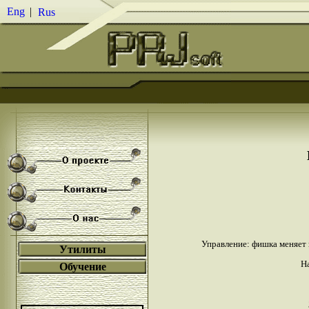
Eng
|
Rus
Управление: фишка меняет 
Утилиты
На
Обучение